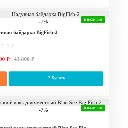
В НАЛИЧИИ
-7%
вная байдарка BigFish-2
00 Р
43 800 Р
Купить
В НАЛИЧИИ
-7%