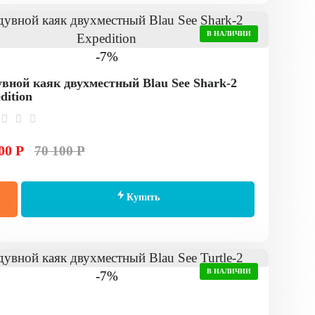
В НАЛИЧИИ
-7%
вной каяк двухместный Blau See Shark-2
dition
00 Р
70 100 Р
Купить
В НАЛИЧИИ
-7%