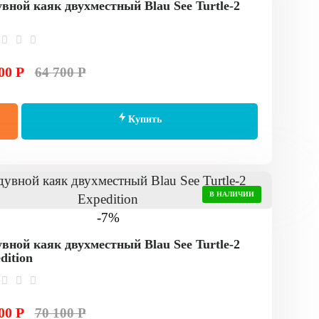
вной каяк двухместный Blau See Turtle-2
00 Р
64 700 Р
Купить
В НАЛИЧИИ
-7%
вной каяк двухместный Blau See Turtle-2
dition
00 Р
70 100 Р