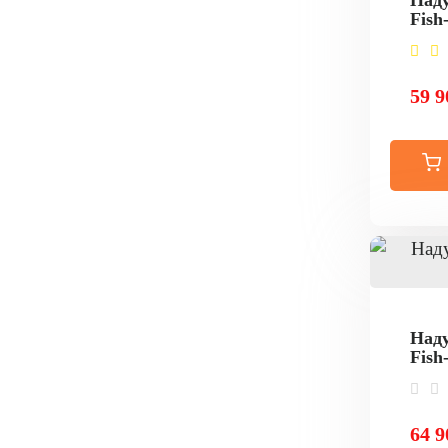
Наду
Fish
59 9
Наду
Fish
64 9