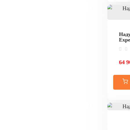
Наду
Expe
64 9