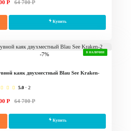
00 Р
64 700 Р
Купить
В НАЛИЧИИ
-7%
вной каяк двухместный Blau See Kraken-
· 2
5.0
00 Р
64 700 Р
Купить