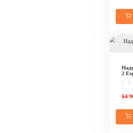
Наду
2 Ex
64 9