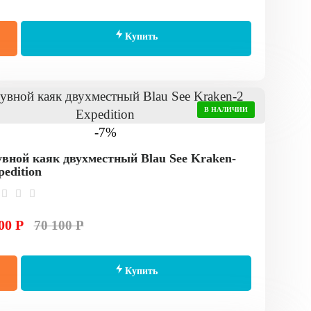
Купить
В НАЛИЧИИ
-7%
вной каяк двухместный Blau See Kraken-
pedition
00 Р
70 100 Р
Купить