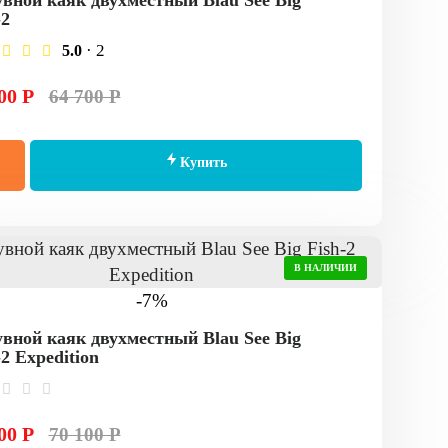
вной каяк двухместный Blau See Big
-2
· 2
5.0
00 Р
64 700 Р
Купить
В НАЛИЧИИ
-7%
вной каяк двухместный Blau See Big
-2 Expedition
00 Р
70 100 Р