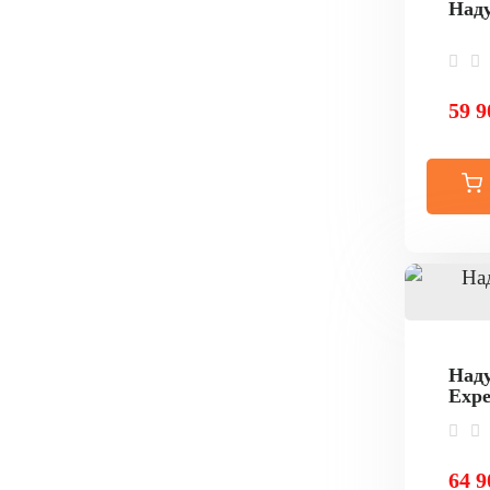
Наду
59 9
Наду
Expe
64 9