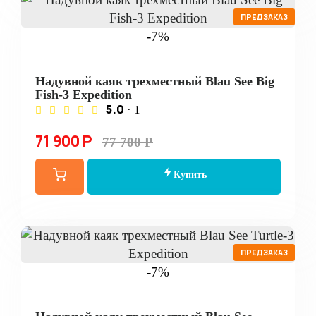
ПРЕДЗАКАЗ
-7%
Надувной каяк трехместный Blau See Big
Fish-3 Expedition
5.0
· 1
71 900 Р
77 700 Р
Купить
ПРЕДЗАКАЗ
-7%