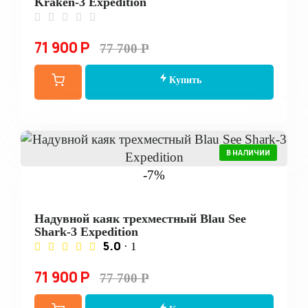
Kraken-3 Expedition
71 900 Р
77 700 Р
Купить
В НАЛИЧИИ
-7%
Надувной каяк трехместный Blau See
Shark-3 Expedition
5.0
· 1
71 900 Р
77 700 Р