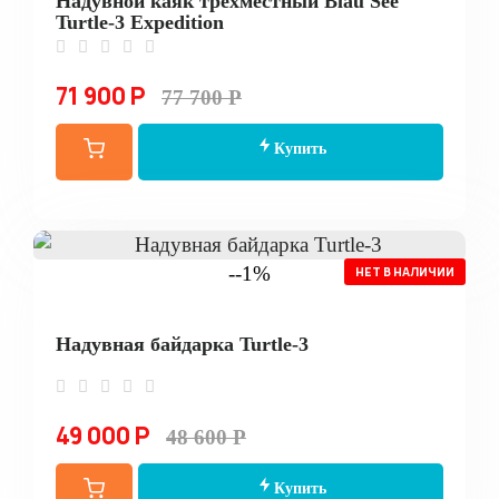
Надувной каяк трехместный Blau See
Turtle-3 Expedition
71 900 Р
77 700 Р
Купить
--1%
НЕТ В НАЛИЧИИ
Надувная байдарка Turtle-3
49 000 Р
48 600 Р
Купить